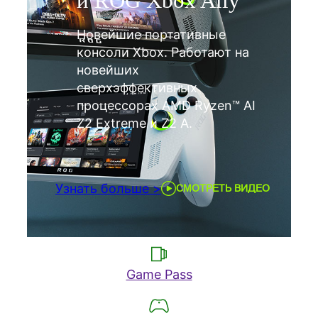
и ROG Xbox Ally
Новейшие портативные
консоли Xbox. Работают на
новейших
сверхэффективных
процессорах AMD Ryzen™ AI
Z2 Extreme и Z2 A.
Узнать больше >
СМОТРЕТЬ ВИДЕО
Game Pass