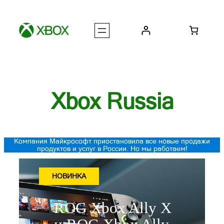
Перейти
к
содержимому
Xbox Russia
Компания Майкрософт приостановила все новые продажи
продуктов и услуг в России. Но мы работаем!
НОВИНКА
ROG Xbox Ally X