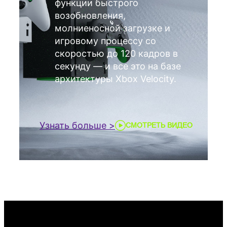
функции быстрого
возобновления,
молниеносной загрузке и
игровому процессу со
скоростью до 120 кадров в
секунду — и все это на базе
архитектуры Xbox Velocity.
Узнать больше >
СМОТРЕТЬ ВИДЕО