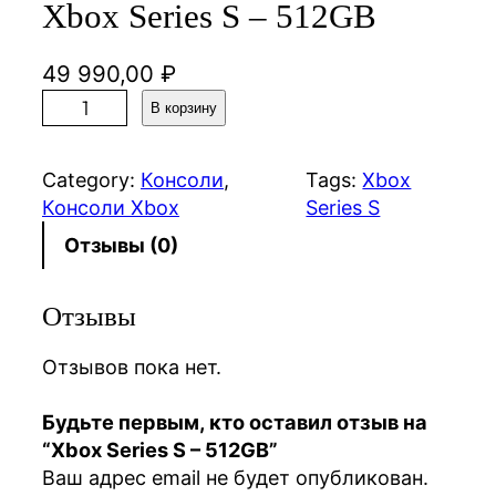
Xbox Series S – 512GB
49 990,00
₽
К
В корзину
о
л
Category:
Консоли
, 
Tags:
Xbox
и
Консоли Xbox
Series S
ч
е
Отзывы (0)
с
т
Отзывы
в
о
Отзывов пока нет.
т
о
Будьте первым, кто оставил отзыв на
в
“Xbox Series S – 512GB”
а
Ваш адрес email не будет опубликован.
р