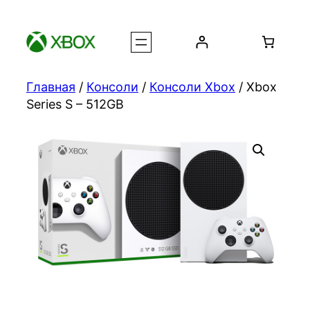
Перейти
к
содержимому
Главная
/
Консоли
/
Консоли Xbox
/ Xbox
Series S – 512GB