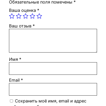
Обязательные поля помечены
*
а
Ваша оценка
*
X
b
o
Ваш отзыв
*
x
S
e
r
i
e
Имя
*
s
S
–
Email
*
5
1
2
G
Сохранить моё имя, email и адрес
B